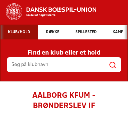
Hvad vil du søge efter?
KLUB/HOLD
RÆKKE
SPILLESTED
KAMP
INDHOLD OG NYHEDER
Find en klub eller et hold
STILLINGER, RESULTATER, KLUBBER OG
HOLD
AALBORG KFUM -
BRØNDERSLEV IF