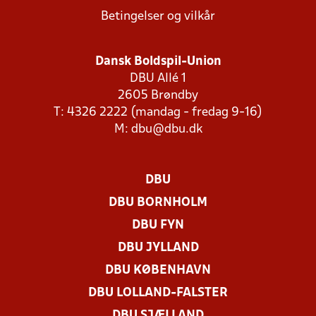
Betingelser og vilkår
Dansk Boldspil-Union
DBU Allé 1
2605 Brøndby
T: 4326 2222 (mandag - fredag 9-16)
M:
dbu@dbu.dk
DBU
DBU BORNHOLM
DBU FYN
DBU JYLLAND
DBU KØBENHAVN
DBU LOLLAND-FALSTER
DBU SJÆLLAND