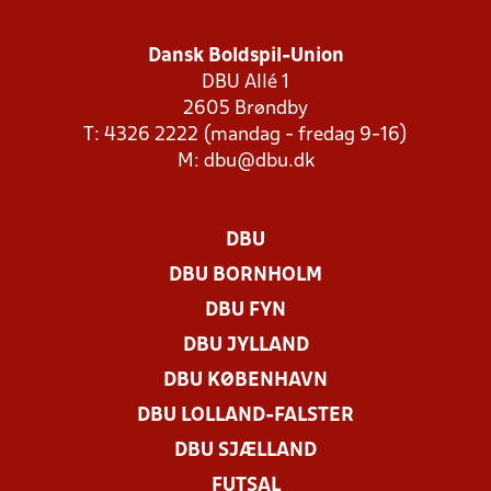
Dansk Boldspil-Union
DBU Allé 1
2605 Brøndby
T: 4326 2222 (mandag - fredag 9-16)
M:
dbu@dbu.dk
DBU
DBU BORNHOLM
DBU FYN
DBU JYLLAND
DBU KØBENHAVN
DBU LOLLAND-FALSTER
DBU SJÆLLAND
FUTSAL