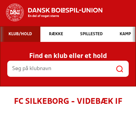
Hvad vil du søge efter?
KLUB/HOLD
RÆKKE
SPILLESTED
KAMP
INDHOLD OG NYHEDER
Find en klub eller et hold
STILLINGER, RESULTATER, KLUBBER OG
HOLD
FC SILKEBORG - VIDEBÆK IF