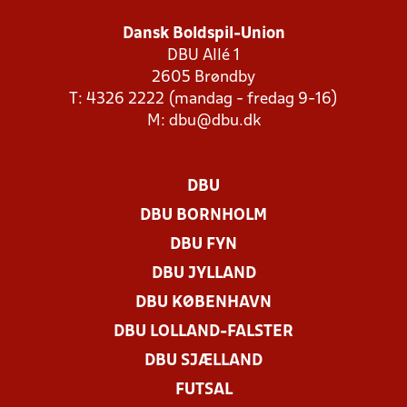
Dansk Boldspil-Union
DBU Allé 1
2605 Brøndby
T: 4326 2222 (mandag - fredag 9-16)
M:
dbu@dbu.dk
DBU
DBU BORNHOLM
DBU FYN
DBU JYLLAND
DBU KØBENHAVN
DBU LOLLAND-FALSTER
DBU SJÆLLAND
FUTSAL