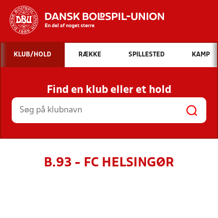
Hvad vil du søge efter?
KLUB/HOLD
RÆKKE
SPILLESTED
KAMP
INDHOLD OG NYHEDER
Find en klub eller et hold
STILLINGER, RESULTATER, KLUBBER OG
HOLD
B.93 - FC HELSINGØR