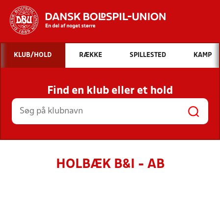
Hvad vil du søge efter?
KLUB/HOLD
RÆKKE
SPILLESTED
KAMP
INDHOLD OG NYHEDER
Find en klub eller et hold
STILLINGER, RESULTATER, KLUBBER OG
HOLD
HOLBÆK B&I - AB