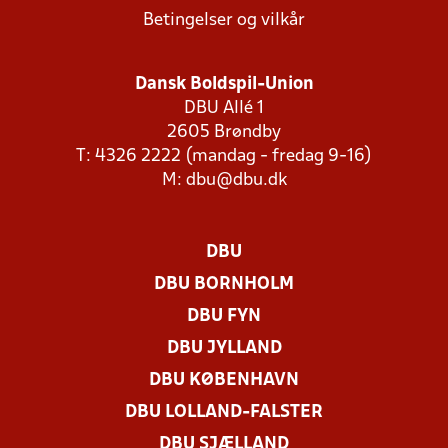
Betingelser og vilkår
Dansk Boldspil-Union
DBU Allé 1
2605 Brøndby
T: 4326 2222 (mandag - fredag 9-16)
M:
dbu@dbu.dk
DBU
DBU BORNHOLM
DBU FYN
DBU JYLLAND
DBU KØBENHAVN
DBU LOLLAND-FALSTER
DBU SJÆLLAND