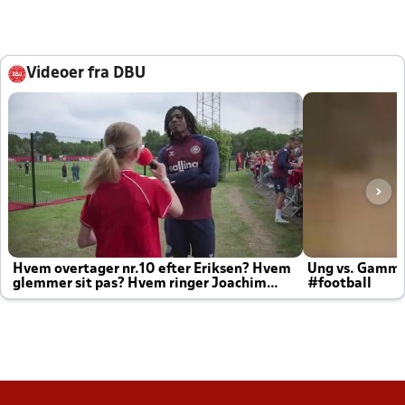
Videoer fra DBU
Hvem overtager nr.10 efter Eriksen? Hvem
Ung vs. Gamm
glemmer sit pas? Hvem ringer Joachim
#football
altid til efter kampe?