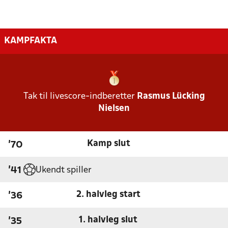
KAMPFAKTA
Tak til livescore-indberetter
Rasmus Lücking
Nielsen
Kamp slut
'70
Ukendt spiller
'41
2. halvleg start
'36
1. halvleg slut
'35