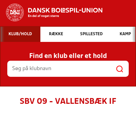
Hvad vil du søge efter?
KLUB/HOLD
RÆKKE
SPILLESTED
KAMP
INDHOLD OG NYHEDER
Find en klub eller et hold
STILLINGER, RESULTATER, KLUBBER OG
HOLD
SBV 09 - VALLENSBÆK IF