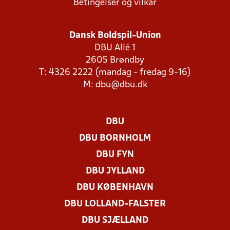
Betingelser og vilkår
Dansk Boldspil-Union
DBU Allé 1
2605 Brøndby
T: 4326 2222 (mandag - fredag 9-16)
M:
dbu@dbu.dk
DBU
DBU BORNHOLM
DBU FYN
DBU JYLLAND
DBU KØBENHAVN
DBU LOLLAND-FALSTER
DBU SJÆLLAND