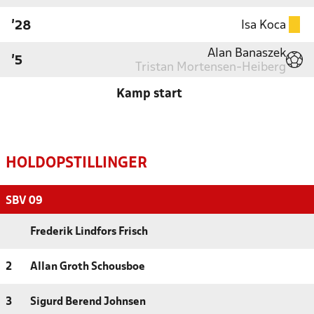
Isa Koca
'28
Alan Banaszek
'5
Tristan Mortensen-Heiberg
Kamp start
HOLDOPSTILLINGER
SBV 09
Frederik Lindfors Frisch
2
Allan Groth Schousboe
3
Sigurd Berend Johnsen