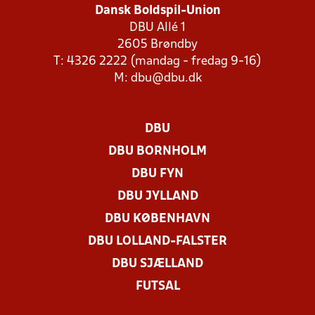
Dansk Boldspil-Union
DBU Allé 1
2605 Brøndby
T: 4326 2222 (mandag - fredag 9-16)
M:
dbu@dbu.dk
DBU
DBU BORNHOLM
DBU FYN
DBU JYLLAND
DBU KØBENHAVN
DBU LOLLAND-FALSTER
DBU SJÆLLAND
FUTSAL