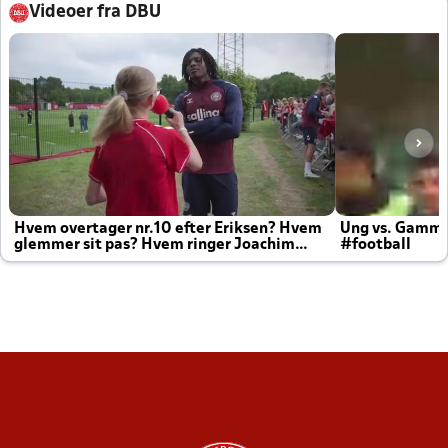
Videoer fra DBU
Hvem overtager nr.10 efter Eriksen? Hvem
Ung vs. Gamm
glemmer sit pas? Hvem ringer Joachim
#football
altid til efter kampe?