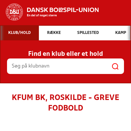
Hvad vil du søge efter?
KLUB/HOLD
RÆKKE
SPILLESTED
KAMP
INDHOLD OG NYHEDER
Find en klub eller et hold
STILLINGER, RESULTATER, KLUBBER OG
HOLD
KFUM BK, ROSKILDE - GREVE
FODBOLD