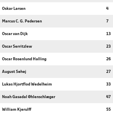
Oskar Larsen
4
Marcus C. G. Pedersen
7
Oscar van Dijk
13
Oscar Serritzlew
23
Oscar Rosenlund Halling
26
August Søhøj
27
Lukas Hjortflod Wedelheim
33
Noah Gasadal Øhlenschlæger
47
William Kjerulff
55