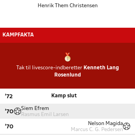
Henrik Them Christensen
KAMPFAKTA
Tak til livescore-indberetter
Kenneth Lang
Rosenlund
Kamp slut
'72
Siem Efrem
'70
Rasmus Emil Larsen
Nelson Magida
'70
Marcus C. G. Pedersen