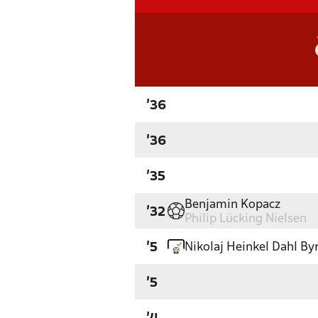
'36
'36
'35
Benjamin Kopacz
'32
Philip Lücking Nielsen
Nikolaj Heinkel Dahl By
'5
'5