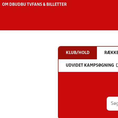
OM DBU
DBU TV
FANS & BILLETTER
KLUB/HOLD
RÆKK
UDVIDET KAMPSØGNING