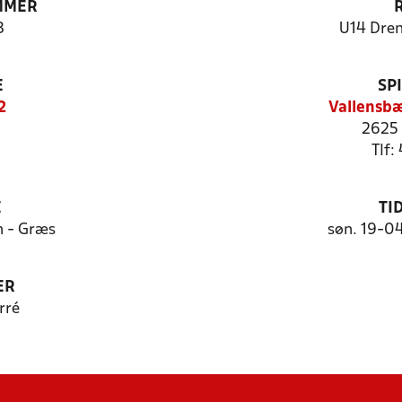
MMER
3
U14 Dren
E
SP
2
Vallensbæ
2625 
Tlf:
E
TI
 - Græs
søn. 19-0
ER
rré