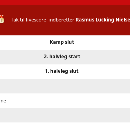
Tak til livescore-indberetter
Rasmus Lücking Niels
Kamp slut
2. halvleg start
1. halvleg slut
rne