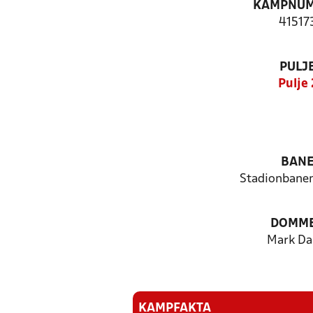
KAMPNU
41517
PULJ
Pulje 
BAN
Stadionbanen
DOMM
Mark Da
KAMPFAKTA