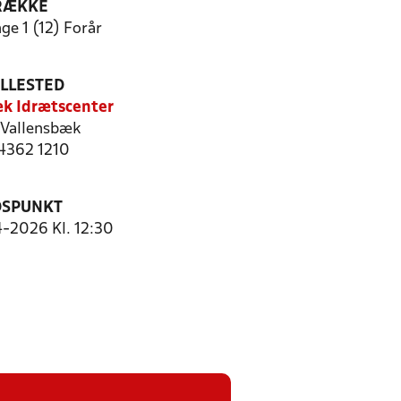
RÆKKE
ge 1 (12) Forår
ILLESTED
k Idrætscenter
Vallensbæk
 4362 1210
DSPUNKT
4-2026 Kl. 12:30