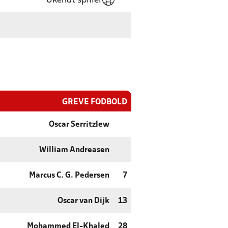
Ukendt spiller
GREVE FODBOLD
Oscar Serritzlew
William Andreasen
Marcus C. G. Pedersen
7
Oscar van Dijk
13
Mohammed El-Khaled
28