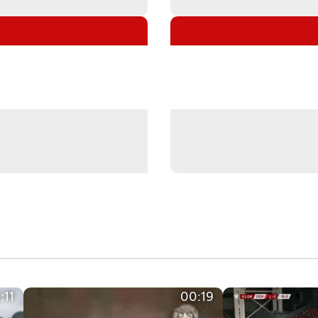
:11
00:19