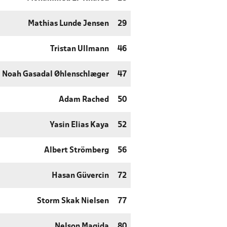
Mathias Lunde Jensen
29
Tristan Ullmann
46
Noah Gasadal Øhlenschlæger
47
Adam Rached
50
Yasin Elias Kaya
52
Albert Strömberg
56
Hasan Güvercin
72
Storm Skak Nielsen
77
Nelson Magida
80