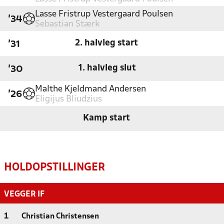
Lasse Fristrup Vestergaard Poulsen
'34
Sebastian Stærk
2. halvleg start
'31
1. halvleg slut
'30
Malthe Kjeldmand Andersen
'26
Eligijus Bliudzius
Kamp start
HOLDOPSTILLINGER
VEGGER IF
1
Christian Christensen