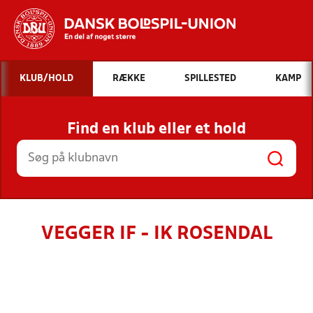
Hvad vil du søge efter?
KLUB/HOLD
RÆKKE
SPILLESTED
KAMP
INDHOLD OG NYHEDER
Find en klub eller et hold
STILLINGER, RESULTATER, KLUBBER OG
HOLD
VEGGER IF - IK ROSENDAL