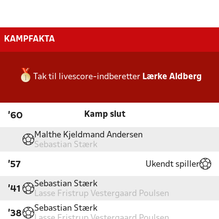
KAMPFAKTA
Tak til livescore-indberetter
Lærke Aldberg
Kamp slut
'60
Malthe Kjeldmand Andersen
Sebastian Stærk
Ukendt spiller
'57
Sebastian Stærk
'41
Lasse Fristrup Vestergaard Poulsen
Sebastian Stærk
'38
Lasse Fristrup Vestergaard Poulsen