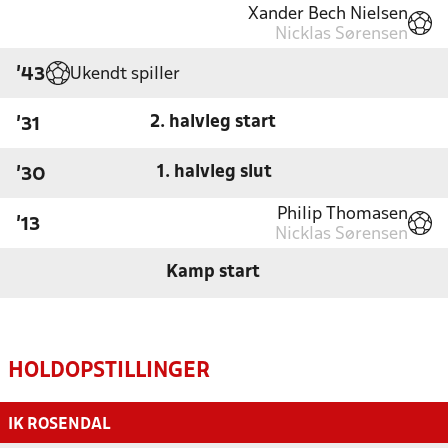
Xander Bech Nielsen
Nicklas Sørensen
Ukendt spiller
'43
2. halvleg start
'31
1. halvleg slut
'30
Philip Thomasen
'13
Nicklas Sørensen
Kamp start
HOLDOPSTILLINGER
IK ROSENDAL