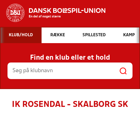
Hvad vil du søge efter?
KLUB/HOLD
RÆKKE
SPILLESTED
KAMP
INDHOLD OG NYHEDER
Find en klub eller et hold
STILLINGER, RESULTATER, KLUBBER OG
HOLD
IK ROSENDAL - SKALBORG SK