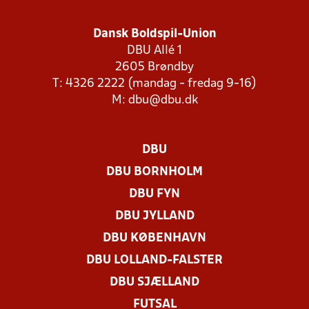
Dansk Boldspil-Union
DBU Allé 1
2605 Brøndby
T: 4326 2222 (mandag - fredag 9-16)
M:
dbu@dbu.dk
DBU
DBU BORNHOLM
DBU FYN
DBU JYLLAND
DBU KØBENHAVN
DBU LOLLAND-FALSTER
DBU SJÆLLAND
FUTSAL