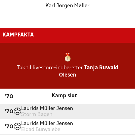
Karl Jørgen Møller
KAMPFAKTA
Tak til livescore-indberetter
Tanja Ruwald
Olesen
Kamp slut
'70
Laurids Müller Jensen
'70
Storm Bøgen
Laurids Müller Jensen
'70
Eldad Bunyalebe