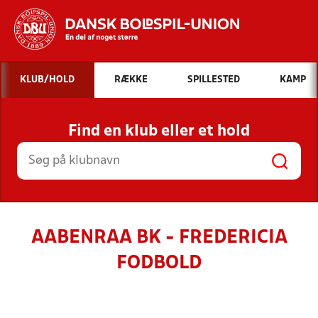
Hvad vil du søge efter?
KLUB/HOLD
RÆKKE
SPILLESTED
KAMP
INDHOLD OG NYHEDER
Find en klub eller et hold
STILLINGER, RESULTATER, KLUBBER OG
HOLD
AABENRAA BK - FREDERICIA
FODBOLD