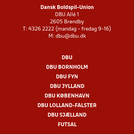
Dansk Boldspil-Union
DBU Allé 1
2605 Brøndby
T: 4326 2222 (mandag - fredag 9-16)
M:
dbu@dbu.dk
DBU
DBU BORNHOLM
DBU FYN
DBU JYLLAND
DBU KØBENHAVN
DBU LOLLAND-FALSTER
DBU SJÆLLAND
FUTSAL