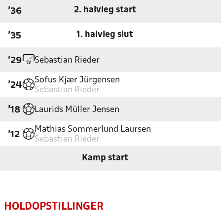
2. halvleg start
'36
1. halvleg slut
'35
Sebastian Rieder
'29
Sofus Kjær Jürgensen
'24
Sebastian Rieder
Laurids Müller Jensen
'18
Mathias Sommerlund Laursen
'12
Sebastian Rieder
Kamp start
HOLDOPSTILLINGER