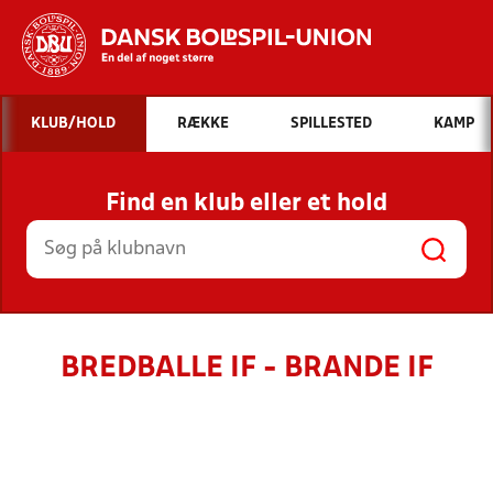
Hvad vil du søge efter?
KLUB/HOLD
RÆKKE
SPILLESTED
KAMP
INDHOLD OG NYHEDER
Find en klub eller et hold
STILLINGER, RESULTATER, KLUBBER OG
HOLD
BREDBALLE IF - BRANDE IF