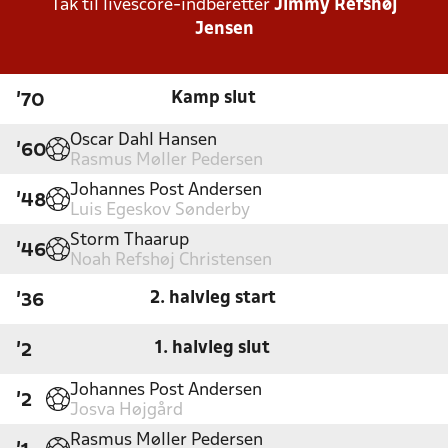
Tak til livescore-indberetter
Jimmy Refshøj
Jensen
Kamp slut
'70
Oscar Dahl Hansen
'60
Rasmus Møller Pedersen
Johannes Post Andersen
'48
Luis Egeskov Sønderby
Storm Thaarup
'46
Noah Refshøj Christensen
2. halvleg start
'36
1. halvleg slut
'2
Johannes Post Andersen
'2
Josva Højgård
Rasmus Møller Pedersen