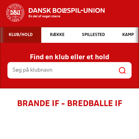
Hvad vil du søge efter?
KLUB/HOLD
RÆKKE
SPILLESTED
KAMP
INDHOLD OG NYHEDER
Find en klub eller et hold
STILLINGER, RESULTATER, KLUBBER OG
HOLD
BRANDE IF - BREDBALLE IF