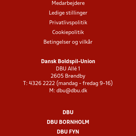
Medarbejdere
Ledige stillinger
Privatlivspolitik
Cookiepolitik
Betingelser og vilkår
Dansk Boldspil-Union
DBU Allé 1
2605 Brøndby
T: 4326 2222 (mandag - fredag 9-16)
M:
dbu@dbu.dk
DBU
DBU BORNHOLM
DBU FYN