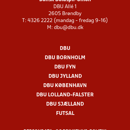
DBU Allé 1
2605 Brøndby
T: 4326 2222 (mandag - fredag 9-16)
M:
dbu@dbu.dk
DBU
DBU BORNHOLM
DBU FYN
DBU JYLLAND
DBU KØBENHAVN
DBU LOLLAND-FALSTER
DBU SJÆLLAND
FUTSAL