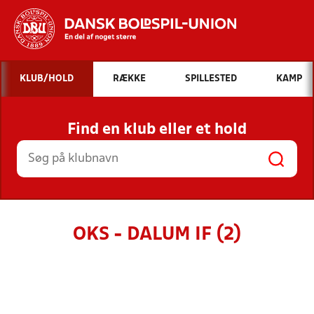
Hvad vil du søge efter?
KLUB/HOLD
RÆKKE
SPILLESTED
KAMP
INDHOLD OG NYHEDER
Find en klub eller et hold
STILLINGER, RESULTATER, KLUBBER OG
HOLD
OKS - DALUM IF (2)