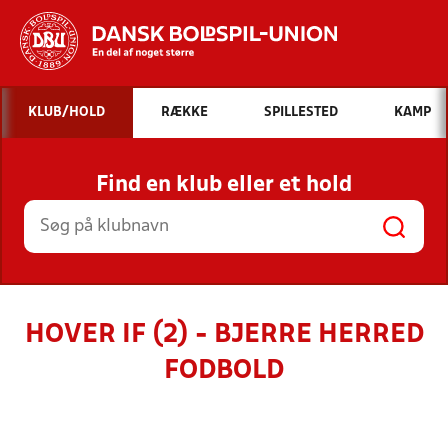
Hvad vil du søge efter?
KLUB/HOLD
RÆKKE
SPILLESTED
KAMP
INDHOLD OG NYHEDER
Find en klub eller et hold
STILLINGER, RESULTATER, KLUBBER OG
HOLD
HOVER IF (2) - BJERRE HERRED
FODBOLD