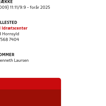
RÆKKE
009) 11:11/9:9 - forår 2025
ILLESTED
 Idrætscenter
 Hornsyld
 7568 7404
OMMER
Kenneth Laursen