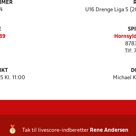
MMER
4
U16 Drenge Liga 5 (2
E
SP
489
Hornsyld
8783
Tlf:
NKT
D
 Kl. 11:00
Michael 
Tak til livescore-indberetter
Rene Andersen