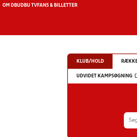
OM DBU
DBU TV
FANS & BILLETTER
KLUB/HOLD
RÆKK
UDVIDET KAMPSØGNING