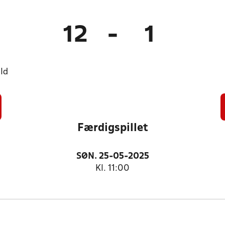
12
-
1
ld
Færdigspillet
SØN. 25-05-2025
Kl. 11:00