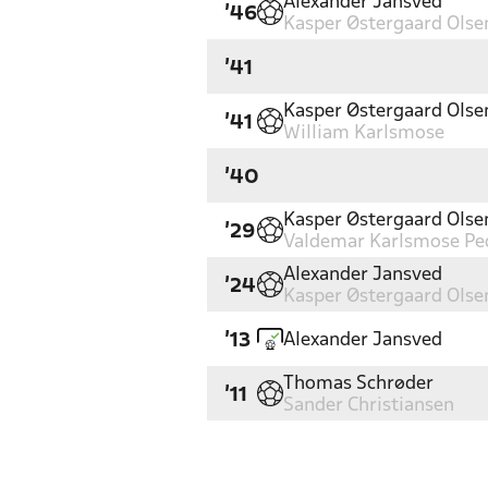
Alexander Jansved
'46
Kasper Østergaard Olse
'41
Kasper Østergaard Olse
'41
William Karlsmose
'40
Kasper Østergaard Olse
'29
Valdemar Karlsmose Pe
Alexander Jansved
'24
Kasper Østergaard Olse
Alexander Jansved
'13
Thomas Schrøder
'11
Sander Christiansen