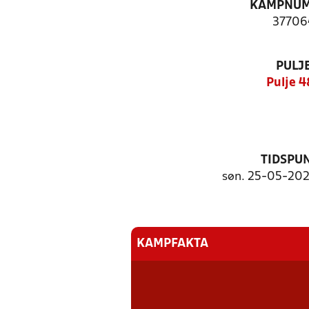
KAMPNU
37706
PULJ
Pulje 
TIDSPU
søn. 25-05-2025
KAMPFAKTA