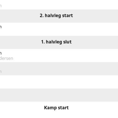
n
2. halvleg start
n
1. halvleg slut
n
dersen
n
Kamp start