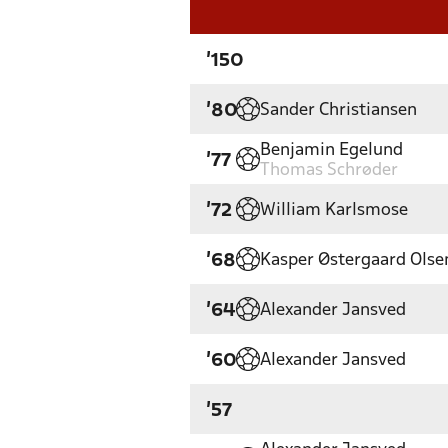
'150
Sander Christiansen
'80
Benjamin Egelund
'77
Thomas Schrøder
William Karlsmose
'72
Kasper Østergaard Olse
'68
Alexander Jansved
'64
Alexander Jansved
'60
'57