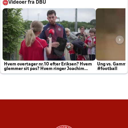
Videoer fra DBU
Hvem overtager nr.10 efter Eriksen? Hvem
Ung vs. Gamm
glemmer sit pas? Hvem ringer Joachim
#football
altid til efter kampe?