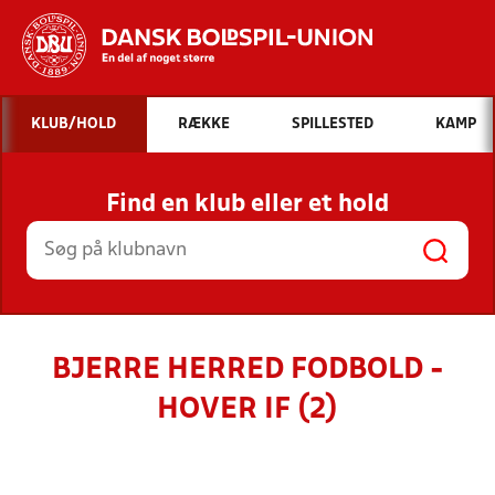
Hvad vil du søge efter?
KLUB/HOLD
RÆKKE
SPILLESTED
KAMP
INDHOLD OG NYHEDER
Find en klub eller et hold
STILLINGER, RESULTATER, KLUBBER OG
HOLD
BJERRE HERRED FODBOLD -
HOVER IF (2)