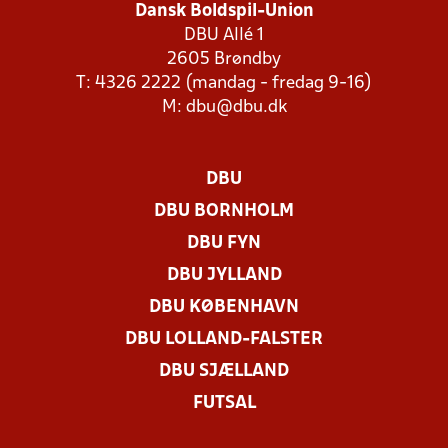
Dansk Boldspil-Union
DBU Allé 1
2605 Brøndby
T: 4326 2222 (mandag - fredag 9-16)
M:
dbu@dbu.dk
DBU
DBU BORNHOLM
DBU FYN
DBU JYLLAND
DBU KØBENHAVN
DBU LOLLAND-FALSTER
DBU SJÆLLAND
FUTSAL