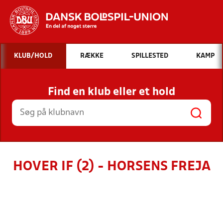
Hvad vil du søge efter?
KLUB/HOLD
RÆKKE
SPILLESTED
KAMP
INDHOLD OG NYHEDER
Find en klub eller et hold
STILLINGER, RESULTATER, KLUBBER OG
HOLD
HOVER IF (2) - HORSENS FREJA