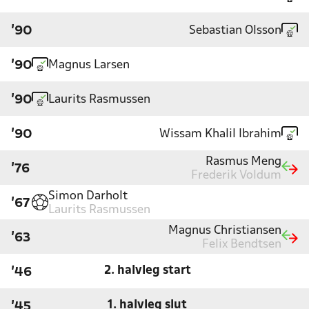
Sebastian Olsson
'90
Magnus Larsen
'90
Laurits Rasmussen
'90
Wissam Khalil Ibrahim
'90
Rasmus Meng
'76
Frederik Voldum
Simon Darholt
'67
Laurits Rasmussen
Magnus Christiansen
'63
Felix Bendtsen
2. halvleg start
'46
1. halvleg slut
'45