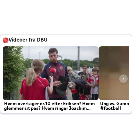
Videoer fra DBU
Hvem overtager nr.10 efter Eriksen? Hvem
Ung vs. Gamm
glemmer sit pas? Hvem ringer Joachim
#football
altid til efter kampe?