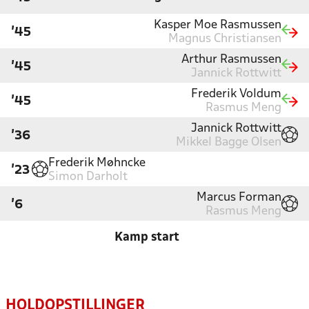
Kasper Moe Rasmussen
'45
Magnus Christiansen
Arthur Rasmussen
'45
Jannick Rottwitt
Frederik Voldum
'45
Rasmus Meng
Jannick Rottwitt
'36
Mikkel Bagge Olsen
Frederik Møhncke
'23
Simon Darholt
Marcus Forman
'6
Rasmus Meng
Kamp start
HOLDOPSTILLINGER