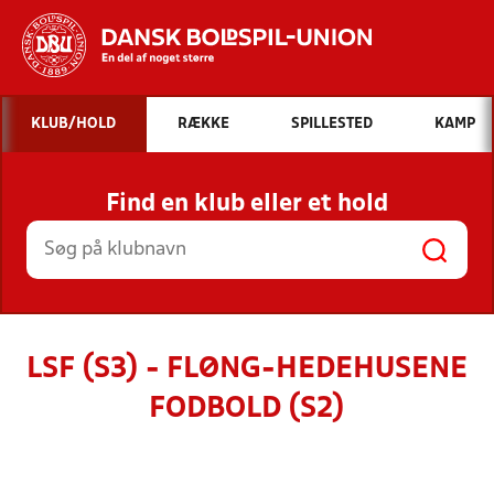
Hvad vil du søge efter?
KLUB/HOLD
RÆKKE
SPILLESTED
KAMP
INDHOLD OG NYHEDER
Find en klub eller et hold
STILLINGER, RESULTATER, KLUBBER OG
HOLD
LSF (S3) - FLØNG-HEDEHUSENE
FODBOLD (S2)