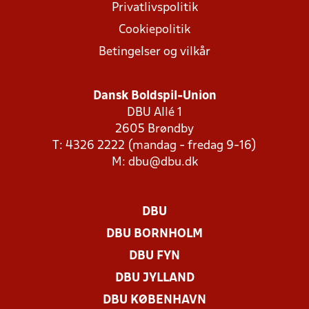
Privatlivspolitik
Cookiepolitik
Betingelser og vilkår
Dansk Boldspil-Union
DBU Allé 1
2605 Brøndby
T: 4326 2222 (mandag - fredag 9-16)
M:
dbu@dbu.dk
DBU
DBU BORNHOLM
DBU FYN
DBU JYLLAND
DBU KØBENHAVN