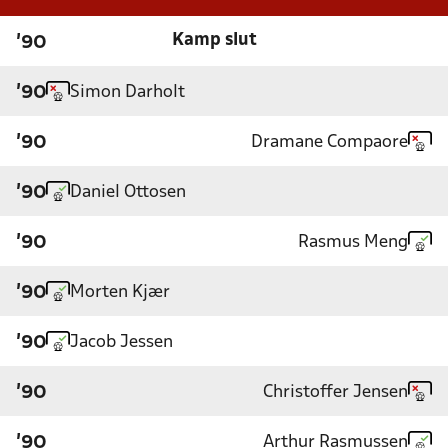
Kamp slut
'90
Simon Darholt
'90
Dramane Compaore
'90
Daniel Ottosen
'90
Rasmus Meng
'90
Morten Kjær
'90
Jacob Jessen
'90
Christoffer Jensen
'90
Arthur Rasmussen
'90