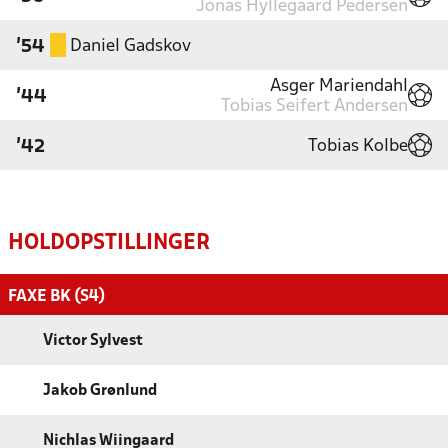
Jonas Hyllegaard Pedersen
Daniel Gadskov
'54
Asger Mariendahl
'44
Tobias Seifert Andersen
Tobias Kolbe
'42
HOLDOPSTILLINGER
FAXE BK (S4)
Victor Sylvest
Jakob Grønlund
Nichlas Wiingaard