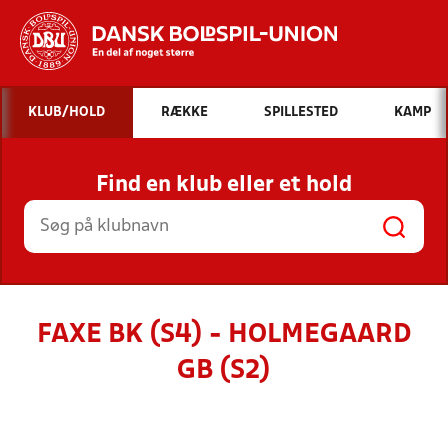
Hvad vil du søge efter?
KLUB/HOLD
RÆKKE
SPILLESTED
KAMP
INDHOLD OG NYHEDER
Find en klub eller et hold
STILLINGER, RESULTATER, KLUBBER OG
HOLD
FAXE BK (S4) - HOLMEGAARD
GB (S2)