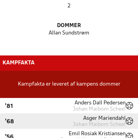
2
DOMMER
Allan Sundstrøm
KAMPFAKTA
Kampfakta er leveret af kampens dommer
Anders Dall Pedersen
'81
Johan Maibom Scheel
Asger Mariendahl
'68
Johan Maibom Scheel
Emil Rosiak Kristiansen
'56