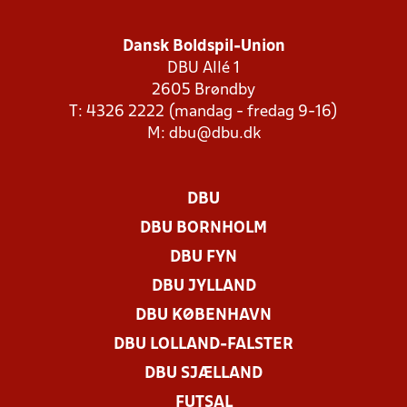
Dansk Boldspil-Union
DBU Allé 1
2605 Brøndby
T: 4326 2222 (mandag - fredag 9-16)
M:
dbu@dbu.dk
DBU
DBU BORNHOLM
DBU FYN
DBU JYLLAND
DBU KØBENHAVN
DBU LOLLAND-FALSTER
DBU SJÆLLAND
FUTSAL