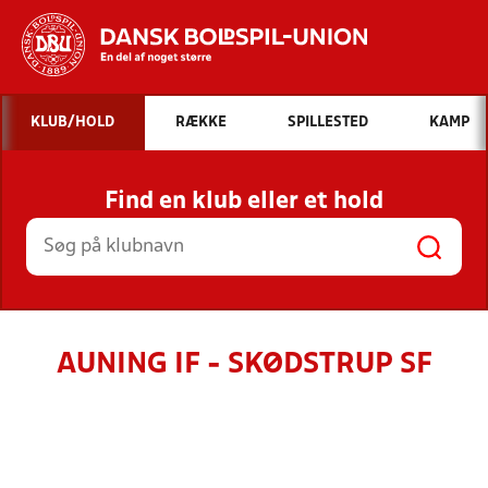
Hvad vil du søge efter?
KLUB/HOLD
RÆKKE
SPILLESTED
KAMP
INDHOLD OG NYHEDER
Find en klub eller et hold
STILLINGER, RESULTATER, KLUBBER OG
HOLD
AUNING IF - SKØDSTRUP SF