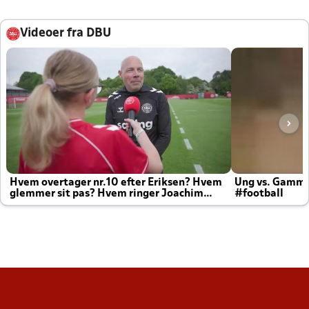
Videoer fra DBU
Hvem overtager nr.10 efter Eriksen? Hvem
Ung vs. Gamm
glemmer sit pas? Hvem ringer Joachim
#football
altid til efter kampe?