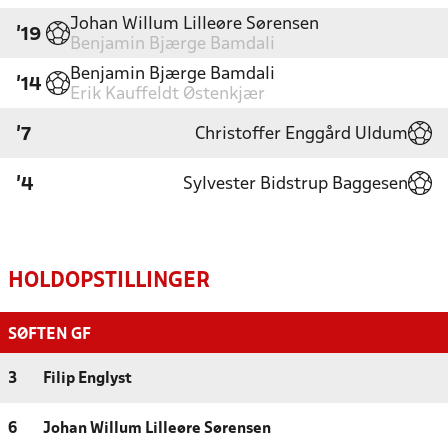
Johan Willum Lilleøre Sørensen
'19
Benjamin Bjærge Bamdali
Benjamin Bjærge Bamdali
'14
Erik Kauffeldt Østenkjær
Christoffer Enggård Uldum
'7
Sylvester Bidstrup Baggesen
'4
HOLDOPSTILLINGER
SØFTEN GF
3
Filip Englyst
6
Johan Willum Lilleøre Sørensen