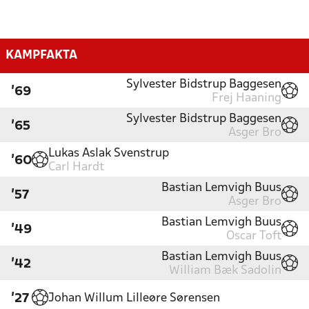
KAMPFAKTA
Sylvester Bidstrup Baggesen
'69
Frej Haaning
Sylvester Bidstrup Baggesen
'65
Asger Bro
Lukas Aslak Svenstrup
'60
Carl Hardt
Bastian Lemvigh Buus
'57
Asger Bro
Bastian Lemvigh Buus
'49
Oscar Toft
Bastian Lemvigh Buus
'42
William Bæk Sadolin
Johan Willum Lilleøre Sørensen
'27