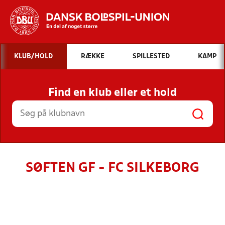
Hvad vil du søge efter?
KLUB/HOLD
RÆKKE
SPILLESTED
KAMP
INDHOLD OG NYHEDER
Find en klub eller et hold
STILLINGER, RESULTATER, KLUBBER OG
HOLD
SØFTEN GF - FC SILKEBORG