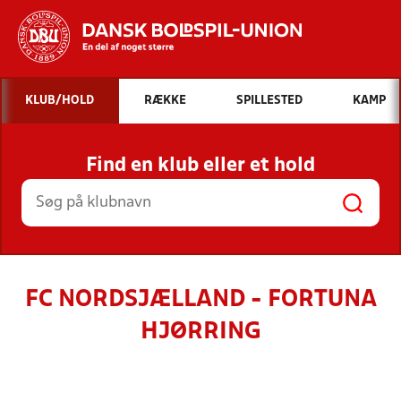
Hvad vil du søge efter?
KLUB/HOLD
RÆKKE
SPILLESTED
KAMP
INDHOLD OG NYHEDER
Find en klub eller et hold
STILLINGER, RESULTATER, KLUBBER OG
HOLD
FC NORDSJÆLLAND - FORTUNA
HJØRRING