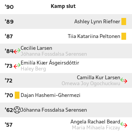
Kamp slut
'90
Ashley Lynn Riefner
'89
Tiia Katariina Peltonen
'87
Cecilie Larsen
'84
Jóhanna Fossdalsa Sørensen
Emilía Kiær Ásgeirsdóttir
'73
Haley Berg
Camilla Kur Larsen
'72
Omewa Joy Ogochuckwu
Dajan Hashemi-Ghermezi
'70
Jóhanna Fossdalsa Sørensen
'62
Angela Rachael Beard
'57
Maria Mihaela Ficzay