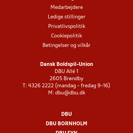
Medarbejdere
Ledige stillinger
Privatlivspolitik
Cookiepolitik
Betingelser og vilkår
Dansk Boldspil-Union
DBU Allé 1
2605 Brøndby
T: 4326 2222 (mandag - fredag 9-16)
M:
dbu@dbu.dk
DBU
DBU BORNHOLM