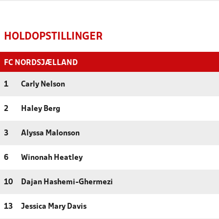
HOLDOPSTILLINGER
FC NORDSJÆLLAND
1
Carly Nelson
2
Haley Berg
3
Alyssa Malonson
6
Winonah Heatley
10
Dajan Hashemi-Ghermezi
13
Jessica Mary Davis