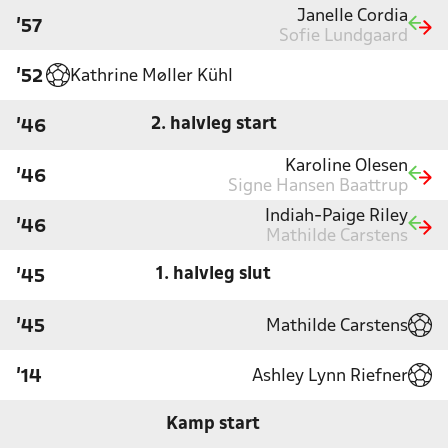
Janelle Cordia
'57
Sofie Lundgaard
Kathrine Møller Kühl
'52
2. halvleg start
'46
Karoline Olesen
'46
Signe Hansen Baattrup
Indiah-Paige Riley
'46
Mathilde Carstens
1. halvleg slut
'45
Mathilde Carstens
'45
Ashley Lynn Riefner
'14
Kamp start