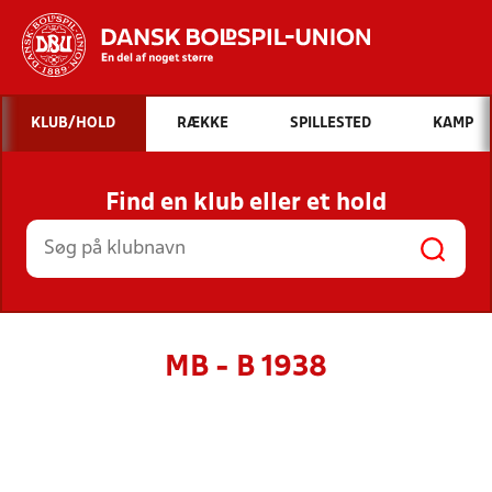
Hvad vil du søge efter?
KLUB/HOLD
RÆKKE
SPILLESTED
KAMP
INDHOLD OG NYHEDER
Find en klub eller et hold
STILLINGER, RESULTATER, KLUBBER OG
HOLD
MB - B 1938