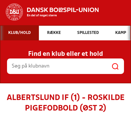
Hvad vil du søge efter?
KLUB/HOLD
RÆKKE
SPILLESTED
KAMP
INDHOLD OG NYHEDER
Find en klub eller et hold
STILLINGER, RESULTATER, KLUBBER OG
HOLD
ALBERTSLUND IF (1) - ROSKILDE
PIGEFODBOLD (ØST 2)