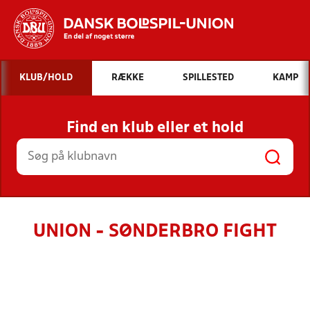
Hvad vil du søge efter?
KLUB/HOLD
RÆKKE
SPILLESTED
KAMP
INDHOLD OG NYHEDER
Find en klub eller et hold
STILLINGER, RESULTATER, KLUBBER OG
HOLD
UNION - SØNDERBRO FIGHT