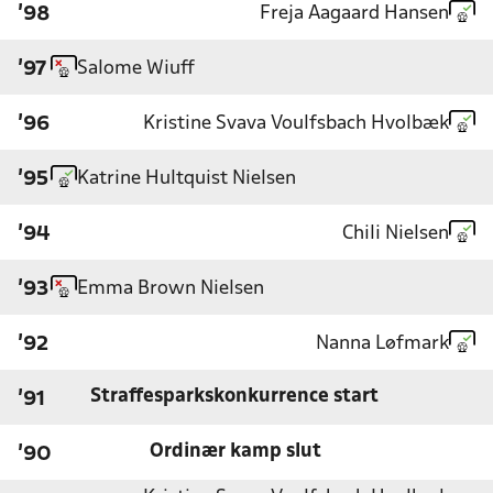
Freja Aagaard Hansen
'98
Salome Wiuff
'97
Kristine Svava Voulfsbach Hvolbæk
'96
Katrine Hultquist Nielsen
'95
Chili Nielsen
'94
Emma Brown Nielsen
'93
Nanna Løfmark
'92
Straffesparkskonkurrence start
'91
Ordinær kamp slut
'90