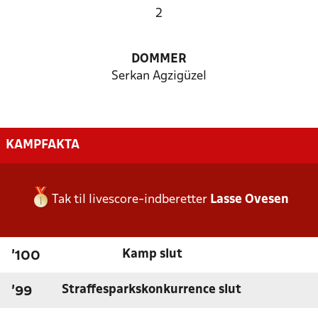
2
DOMMER
Serkan Agzigüzel
KAMPFAKTA
Tak til livescore-indberetter
Lasse Ovesen
Kamp slut
'100
Straffesparkskonkurrence slut
'99