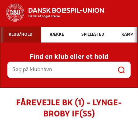
Hvad vil du søge efter?
KLUB/HOLD
RÆKKE
SPILLESTED
KAMP
INDHOLD OG NYHEDER
Find en klub eller et hold
STILLINGER, RESULTATER, KLUBBER OG
HOLD
FÅREVEJLE BK (1) - LYNGE-
BROBY IF(SS)