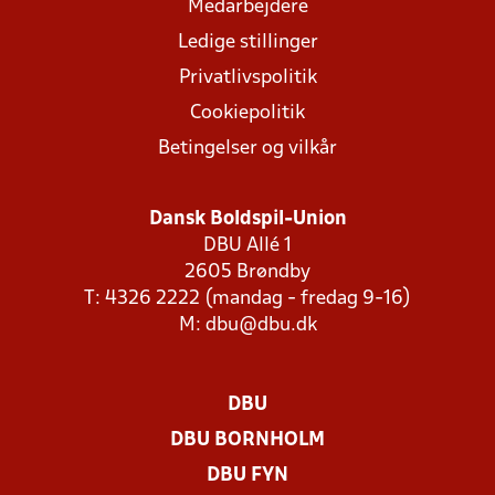
Medarbejdere
Ledige stillinger
Privatlivspolitik
Cookiepolitik
Betingelser og vilkår
Dansk Boldspil-Union
DBU Allé 1
2605 Brøndby
T: 4326 2222 (mandag - fredag 9-16)
M:
dbu@dbu.dk
DBU
DBU BORNHOLM
DBU FYN