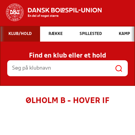
Hvad vil du søge efter?
KLUB/HOLD
RÆKKE
SPILLESTED
KAMP
INDHOLD OG NYHEDER
Find en klub eller et hold
STILLINGER, RESULTATER, KLUBBER OG
HOLD
ØLHOLM B - HOVER IF