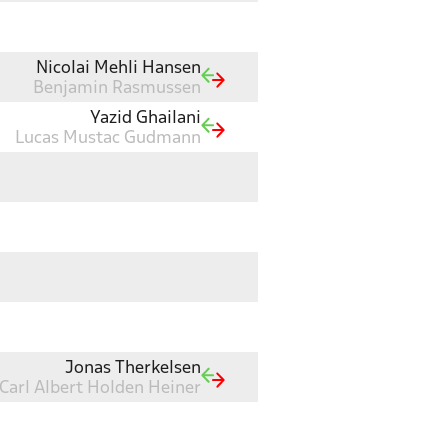
Nicolai Mehli Hansen
Benjamin Rasmussen
Yazid Ghailani
Lucas Mustac Gudmann
Jonas Therkelsen
Carl Albert Holden Heiner