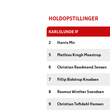
HOLDOPSTILLINGER
KARLSLUNDE IF
2
Harris Mir
5
Mathias Krogh Moestrup
6
Christian Raadmand Jensen
7
Fillip Bidstrup Knudsen
8
Rasmus Winther Svendsen
9
Christian Toftdahl Hansen