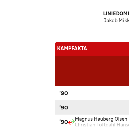
LINIEDOM
Jakob Mikk
KAMPFAKTA
'90
'90
Magnus Hauberg Olsen
'90
Christian Toftdahl Hans