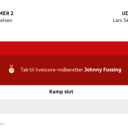
MER 2
U
elsen
Lars S
Tak til livescore-indberetter
Johnny Fussing
Kamp slut
en