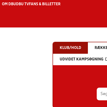
OM DBU
DBU TV
FANS & BILLETTER
KLUB/HOLD
RÆKK
UDVIDET KAMPSØGNING