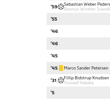
Sebastian Weber Peder
'59
Rasmus Winther Svend
'55
'46
'46
'45
Marco Sander Petersen
'45
Fillip Bidstrup Knudsen
'31
Youssef Nabate
'5