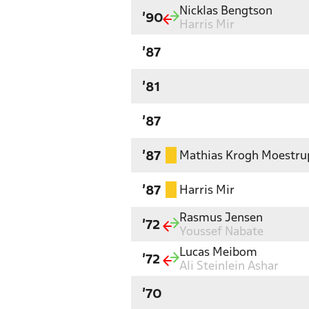
Nicklas Bengtson
'90
Harris Mir
'87
'81
'87
Mathias Krogh Moestru
'87
Harris Mir
'87
Rasmus Jensen
'72
Youssef Nabate
Lucas Meibom
'72
Ali Steinlein Ashar
'70