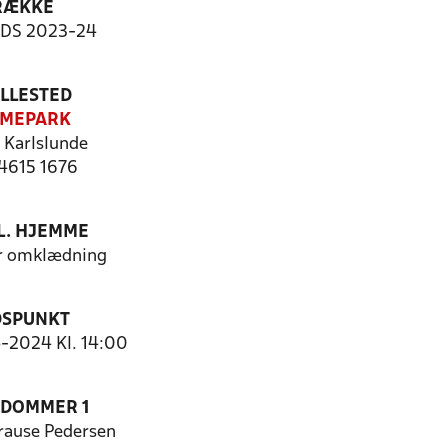
RÆKKE
-DS 2023-24
ILLESTED
MEPARK
Karlslunde
 4615 1676
. HJEMME
or omklædning
DSPUNKT
4-2024 Kl. 14:00
EDOMMER 1
rause Pedersen