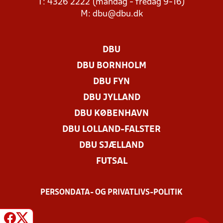
T: 4326 2222 (mandag - fredag 9-16)
M:
dbu@dbu.dk
DBU
DBU BORNHOLM
DBU FYN
DBU JYLLAND
DBU KØBENHAVN
DBU LOLLAND-FALSTER
DBU SJÆLLAND
FUTSAL
PERSONDATA- OG PRIVATLIVS-POLITIK