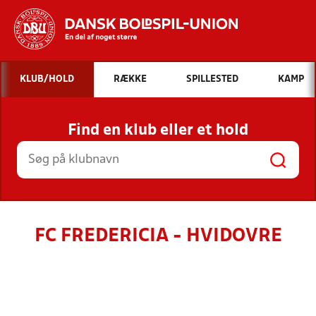
Hvad vil du søge efter?
KLUB/HOLD
RÆKKE
SPILLESTED
KAMP
INDHOLD OG NYHEDER
Find en klub eller et hold
STILLINGER, RESULTATER, KLUBBER OG
HOLD
FC FREDERICIA - HVIDOVRE