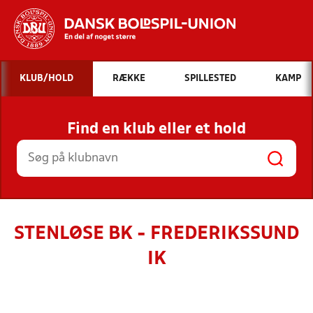
Hvad vil du søge efter?
KLUB/HOLD
RÆKKE
SPILLESTED
KAMP
INDHOLD OG NYHEDER
Find en klub eller et hold
STILLINGER, RESULTATER, KLUBBER OG
HOLD
STENLØSE BK - FREDERIKSSUND
IK