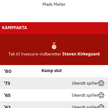
Mads Meller
KAMPFAKTA
Tak til livescore-indberetter
Steven Kirkegaard
Kamp slut
'80
Ukendt spiller
'73
Ukendt spiller
'65
Ukendt spiller
'62