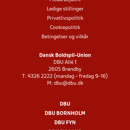
Ledige stillinger
Privatlivspolitik
Cookiepolitik
Betingelser og vilkår
Dansk Boldspil-Union
DBU Allé 1
2605 Brøndby
T: 4326 2222 (mandag - fredag 9-16)
M:
dbu@dbu.dk
DBU
DBU BORNHOLM
DBU FYN