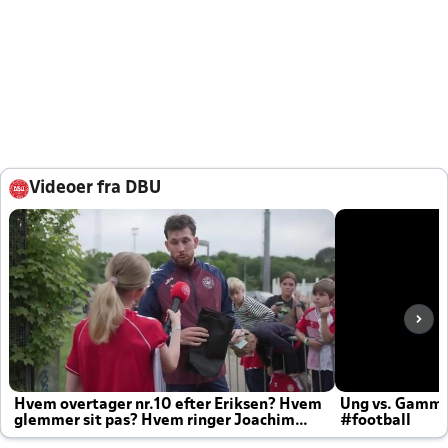
Videoer fra DBU
Hvem overtager nr.10 efter Eriksen? Hvem
Ung vs. Gamm
glemmer sit pas? Hvem ringer Joachim
#football
altid til efter kampe?