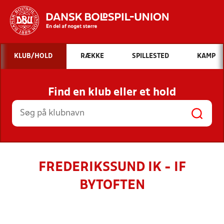
Hvad vil du søge efter?
KLUB/HOLD
RÆKKE
SPILLESTED
KAMP
INDHOLD OG NYHEDER
Find en klub eller et hold
STILLINGER, RESULTATER, KLUBBER OG
HOLD
FREDERIKSSUND IK - IF
BYTOFTEN