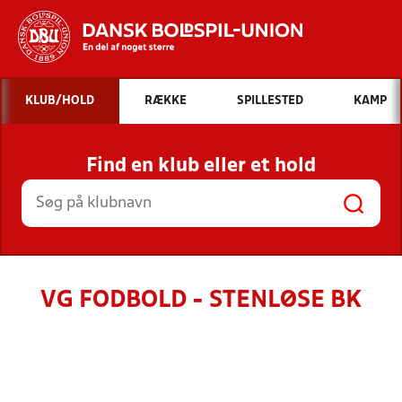
Hvad vil du søge efter?
KLUB/HOLD
RÆKKE
SPILLESTED
KAMP
INDHOLD OG NYHEDER
Find en klub eller et hold
STILLINGER, RESULTATER, KLUBBER OG
HOLD
VG FODBOLD - STENLØSE BK