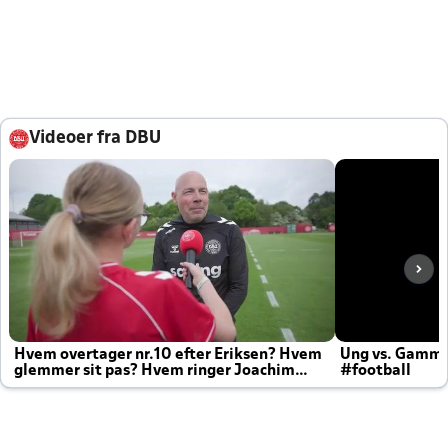
Videoer fra DBU
Hvem overtager nr.10 efter Eriksen? Hvem
Ung vs. Gamm
glemmer sit pas? Hvem ringer Joachim
#football
altid til efter kampe?