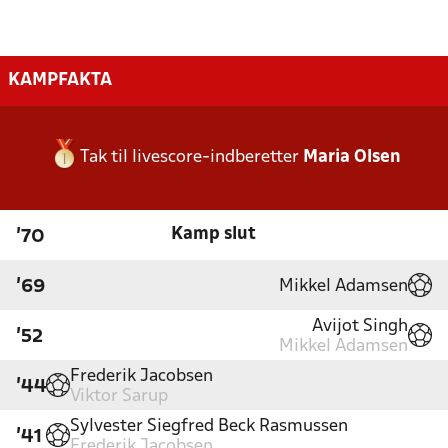
KAMPFAKTA
Tak til livescore-indberetter
Maria Olsen
Kamp slut
'70
Mikkel Adamsen
'69
Avijot Singh
'52
Mikkel Adamsen
Frederik Jacobsen
'44
Viktor Sarup
Sylvester Siegfred Beck Rasmussen
'41
Frederik Jacobsen