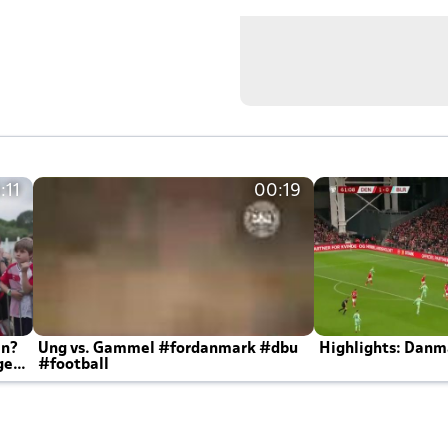
:11
00:19
en?
Ung vs. Gammel #fordanmark #dbu
Highlights: Danma
ger
#football