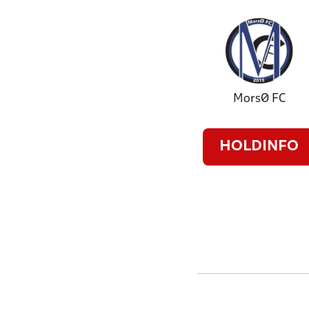
MorsØ FC
HOLDINFO