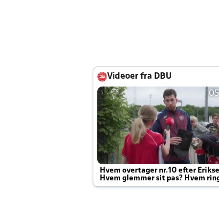
Videoer fra DBU
05
Hvem overtager nr.10 efter Eriks
Hvem glemmer sit pas? Hvem rin
Joachim altid til efter kampe?