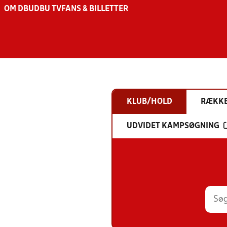
OM DBU
DBU TV
FANS & BILLETTER
KLUB/HOLD
RÆKK
UDVIDET KAMPSØGNING