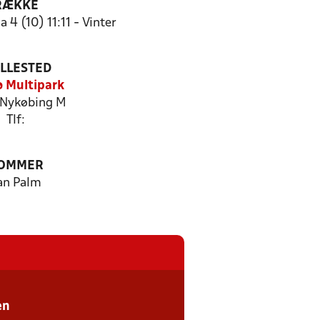
RÆKKE
 4 (10) 11:11 - Vinter
ILLESTED
 Multipark
Nykøbing M
Tlf:
OMMER
an Palm
en