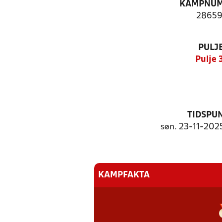
KAMPNU
28659
PULJ
Pulje 
TIDSPU
søn. 23-11-2025
KAMPFAKTA