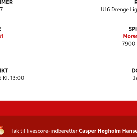
MMER
7
U16 Drenge Liga
E
SP
31
Morsø
7900 
NKT
D
 Kl. 13:00
J
Tak til livescore-indberetter
Casper Høgholm Hans