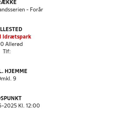
RÆKKE
andsserien - Forår
ILLESTED
d Idrætspark
0 Allerød
Tlf:
. HJEMME
mkl. 9
DSPUNKT
6-2025 Kl. 12:00