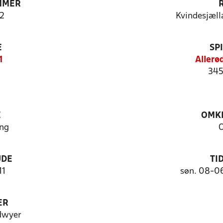
MMER
2
Kvindesjæll
E
SP
1
Allerø
345
E
OMKL
ng
O
UDE
TI
11
søn. 08-0
ER
dwyer