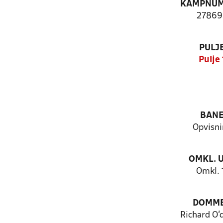
KAMPNU
27869
PULJ
Pulje 
BAN
Opvisni
OMKL. 
Omkl. 
DOMM
Richard O’