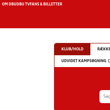
OM DBU
DBU TV
FANS & BILLETTER
KLUB/HOLD
RÆKK
UDVIDET KAMPSØGNING