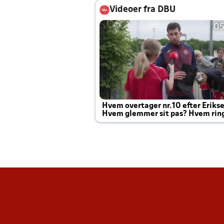
Videoer fra DBU
05
Hvem overtager nr.10 efter Eriks
Hvem glemmer sit pas? Hvem rin
Joachim altid til efter kampe?