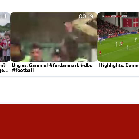
:11
00:19
en?
Ung vs. Gammel #fordanmark #dbu
Highlights: Danma
ger
#football