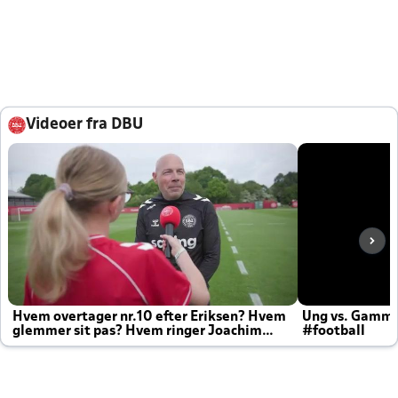
Videoer fra DBU
Hvem overtager nr.10 efter Eriksen? Hvem
Ung vs. Gamm
glemmer sit pas? Hvem ringer Joachim
#football
altid til efter kampe?