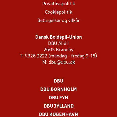
Privatlivspolitik
Cookiepolitik
Betingelser og vilkår
Dansk Boldspil-Union
DBU Allé 1
2605 Brøndby
T: 4326 2222 (mandag - fredag 9-16)
M:
dbu@dbu.dk
DBU
DBU BORNHOLM
DBU FYN
DBU JYLLAND
DBU KØBENHAVN