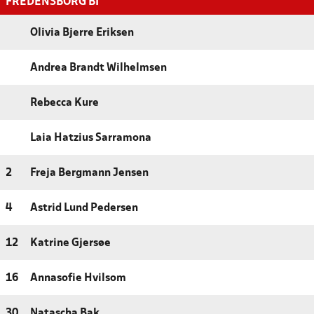
FREDENSBORG BI
Olivia Bjerre Eriksen
Andrea Brandt Wilhelmsen
Rebecca Kure
Laia Hatzius Sarramona
2
Freja Bergmann Jensen
4
Astrid Lund Pedersen
12
Katrine Gjersøe
16
Annasofie Hvilsom
30
Natascha Bak