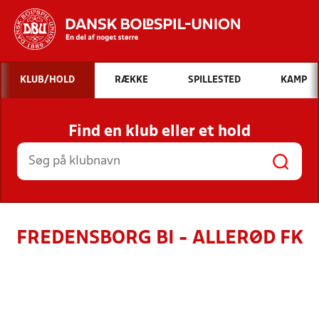
Hvad vil du søge efter?
KLUB/HOLD
RÆKKE
SPILLESTED
KAMP
INDHOLD OG NYHEDER
Find en klub eller et hold
STILLINGER, RESULTATER, KLUBBER OG
HOLD
FREDENSBORG BI - ALLERØD FK