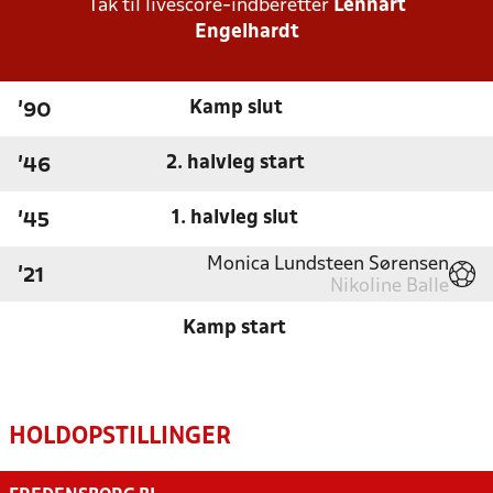
Tak til livescore-indberetter
Lennart
Engelhardt
Kamp slut
'90
2. halvleg start
'46
1. halvleg slut
'45
Monica Lundsteen Sørensen
'21
Nikoline Balle
Kamp start
HOLDOPSTILLINGER