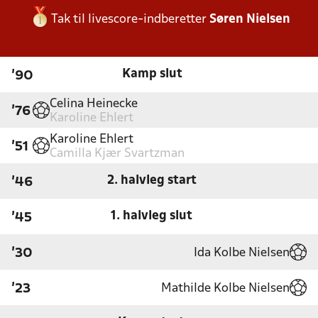
Tak til livescore-indberetter
Søren Nielsen
Kamp slut
'90
Celina Heinecke
'76
Karoline Ehlert
Karoline Ehlert
'51
Camilla Kjær Svartzman
2. halvleg start
'46
1. halvleg slut
'45
Ida Kolbe Nielsen
'30
Mathilde Kolbe Nielsen
'23