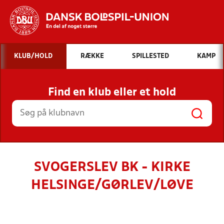
Hvad vil du søge efter?
KLUB/HOLD
RÆKKE
SPILLESTED
KAMP
INDHOLD OG NYHEDER
Find en klub eller et hold
STILLINGER, RESULTATER, KLUBBER OG
HOLD
SVOGERSLEV BK - KIRKE
HELSINGE/GØRLEV/LØVE