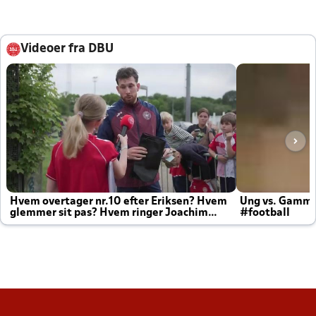
Videoer fra DBU
Hvem overtager nr.10 efter Eriksen? Hvem
Ung vs. Gamm
glemmer sit pas? Hvem ringer Joachim
#football
altid til efter kampe?