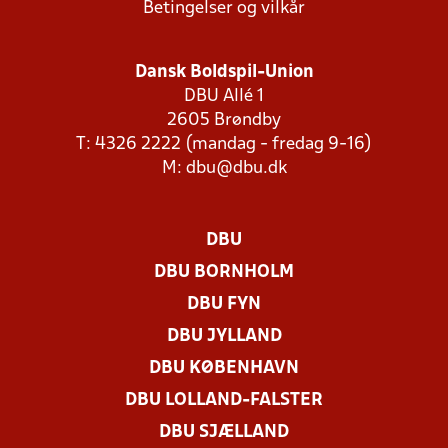
Betingelser og vilkår
Dansk Boldspil-Union
DBU Allé 1
2605 Brøndby
T: 4326 2222 (mandag - fredag 9-16)
M:
dbu@dbu.dk
DBU
DBU BORNHOLM
DBU FYN
DBU JYLLAND
DBU KØBENHAVN
DBU LOLLAND-FALSTER
DBU SJÆLLAND