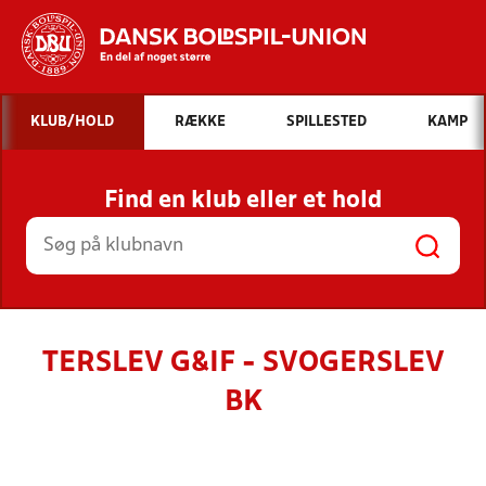
Hvad vil du søge efter?
KLUB/HOLD
RÆKKE
SPILLESTED
KAMP
INDHOLD OG NYHEDER
Find en klub eller et hold
STILLINGER, RESULTATER, KLUBBER OG
HOLD
TERSLEV G&IF - SVOGERSLEV
BK