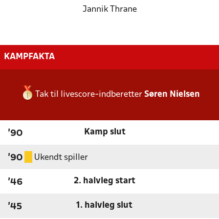
Jannik Thrane
KAMPFAKTA
Tak til livescore-indberetter
Søren Nielsen
Kamp slut
'90
Ukendt spiller
'90
2. halvleg start
'46
1. halvleg slut
'45