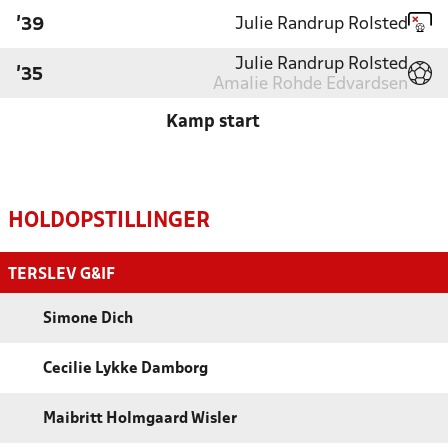
Julie Randrup Rolsted
'39
Julie Randrup Rolsted
'35
Amalie Rohde Edvardsen
Kamp start
HOLDOPSTILLINGER
TERSLEV G&IF
Simone Dich
Cecilie Lykke Damborg
Maibritt Holmgaard Wisler