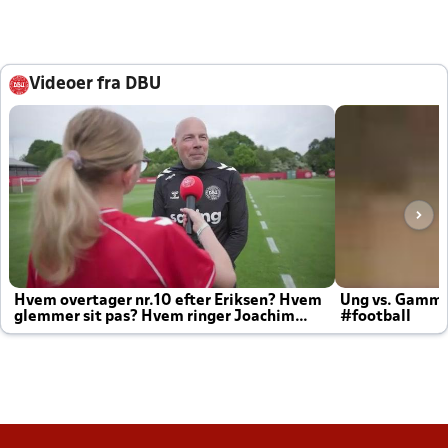
Videoer fra DBU
Hvem overtager nr.10 efter Eriksen? Hvem
Ung vs. Gamm
glemmer sit pas? Hvem ringer Joachim
#football
altid til efter kampe?