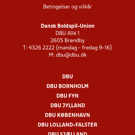
Betingelser og vilkår
Dansk Boldspil-Union
DBU Allé 1
2605 Brøndby
T: 4326 2222 (mandag - fredag 9-16)
M:
dbu@dbu.dk
DBU
DBU BORNHOLM
DBU FYN
DBU JYLLAND
DBU KØBENHAVN
DBU LOLLAND-FALSTER
DBU SJÆLLAND