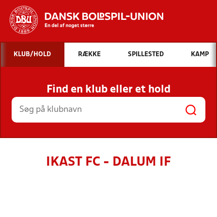
Hvad vil du søge efter?
KLUB/HOLD
RÆKKE
SPILLESTED
KAMP
INDHOLD OG NYHEDER
Find en klub eller et hold
STILLINGER, RESULTATER, KLUBBER OG
HOLD
IKAST FC - DALUM IF