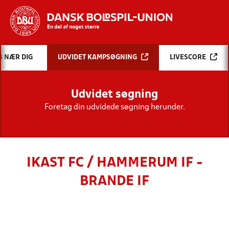
Hvad vil du søge efter?
B NÆR DIG
UDVIDET KAMPSØGNING
LIVESCORE
INDHOLD OG NYHEDER
Udvidet søgning
STILLINGER, RESULTATER, KLUBBER OG
HOLD
Foretag din udvidede søgning herunder.
IKAST FC / HAMMERUM IF -
BRANDE IF