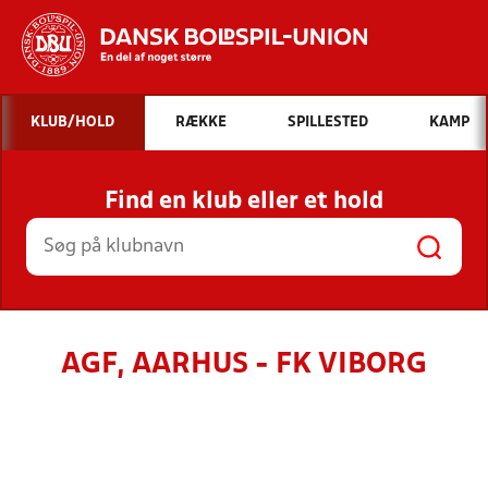
Hvad vil du søge efter?
KLUB/HOLD
RÆKKE
SPILLESTED
KAMP
INDHOLD OG NYHEDER
Find en klub eller et hold
STILLINGER, RESULTATER, KLUBBER OG
HOLD
AGF, AARHUS - FK VIBORG