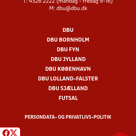
T: 4326 2222 (mandag - fredag 9-16)
M:
dbu@dbu.dk
DBU
DBU BORNHOLM
DBU FYN
DBU JYLLAND
DBU KØBENHAVN
DBU LOLLAND-FALSTER
DBU SJÆLLAND
FUTSAL
PERSONDATA- OG PRIVATLIVS-POLITIK