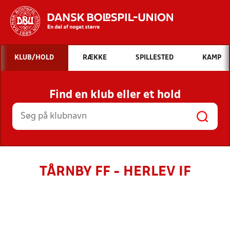
Hvad vil du søge efter?
KLUB/HOLD
RÆKKE
SPILLESTED
KAMP
INDHOLD OG NYHEDER
Find en klub eller et hold
STILLINGER, RESULTATER, KLUBBER OG
HOLD
TÅRNBY FF - HERLEV IF