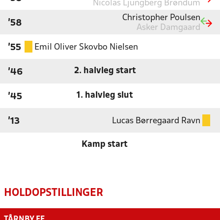
Nicolas Ljungberg Brøndum
Christopher Poulsen
'58
Asker Damgaard
Emil Oliver Skovbo Nielsen
'55
2. halvleg start
'46
1. halvleg slut
'45
Lucas Børregaard Ravn
'13
Kamp start
HOLDOPSTILLINGER
TÅRNBY FF