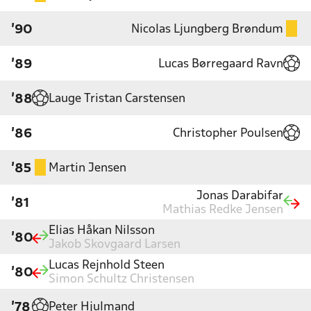
Nicolas Ljungberg Brøndum
'90
Lucas Børregaard Ravn
'89
Lauge Tristan Carstensen
'88
Christopher Poulsen
'86
Martin Jensen
'85
Jonas Darabifar
'81
Mathias Redke Jensen
Elias Håkan Nilsson
'80
Jakob Skovgaard Larsen
Lucas Rejnhold Steen
'80
Simon Schultz Christensen
Peter Hjulmand
'78