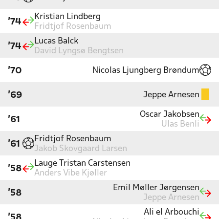
Kristian Lindberg
'74
Fridtjof Rosenbaum
Lucas Balck
'74
David Lyngsø Bengtsen
Nicolas Ljungberg Brøndum
'70
Jeppe Arnesen
'69
Oscar Jakobsen
'61
Ulas Benli
Fridtjof Rosenbaum
'61
Jakob Skovgaard Larsen
Lauge Tristan Carstensen
'58
Anders Vibe Kjøller
Emil Møller Jørgensen
'58
Jeppe Arnesen
Ali el Arbouchi
'58