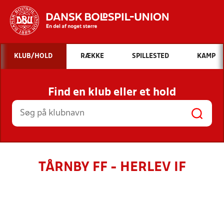
Hvad vil du søge efter?
KLUB/HOLD
RÆKKE
SPILLESTED
KAMP
INDHOLD OG NYHEDER
Find en klub eller et hold
STILLINGER, RESULTATER, KLUBBER OG
HOLD
TÅRNBY FF - HERLEV IF