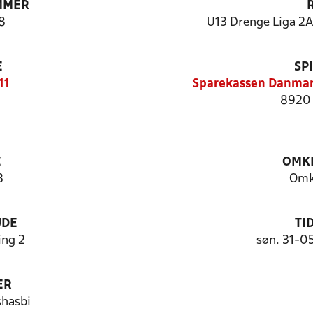
MMER
8
U13 Drenge Liga 2A 
E
SP
11
Sparekassen Danmar
8920 
E
OMKL
3
Omk
UDE
TI
ng 2
søn. 31-0
ER
shasbi