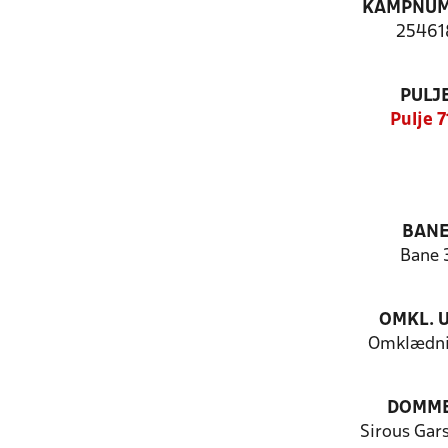
KAMPNU
25461
PULJ
Pulje 7
BAN
Bane 
OMKL. 
Omklædni
DOMM
Sirous Gar