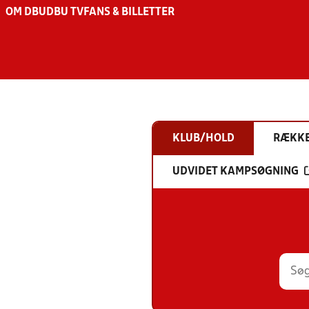
OM DBU
DBU TV
FANS & BILLETTER
KLUB/HOLD
RÆKK
UDVIDET KAMPSØGNING