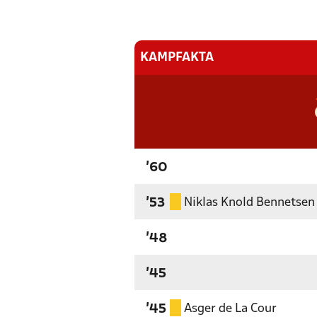
KAMPFAKTA
'60
Niklas Knold Bennetsen
'53
'48
'45
Asger de La Cour
'45