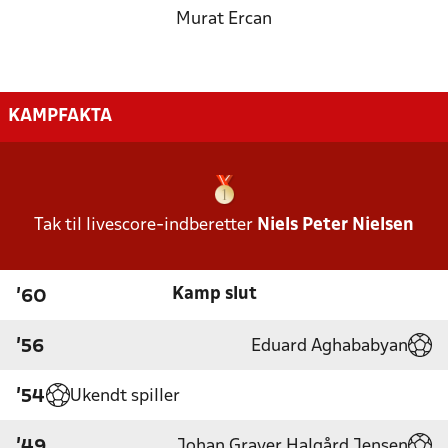
Murat Ercan
KAMPFAKTA
Tak til livescore-indberetter
Niels Peter Nielsen
Kamp slut
'60
Eduard Aghababyan
'56
Ukendt spiller
'54
Johan Graver Halgård Jensen
'49