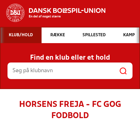
Hvad vil du søge efter?
KLUB/HOLD
RÆKKE
SPILLESTED
KAMP
INDHOLD OG NYHEDER
Find en klub eller et hold
STILLINGER, RESULTATER, KLUBBER OG
HOLD
HORSENS FREJA - FC GOG
FODBOLD