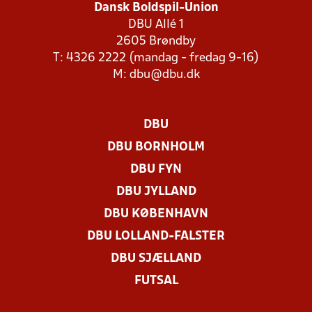
Dansk Boldspil-Union
DBU Allé 1
2605 Brøndby
T: 4326 2222 (mandag - fredag 9-16)
M:
dbu@dbu.dk
DBU
DBU BORNHOLM
DBU FYN
DBU JYLLAND
DBU KØBENHAVN
DBU LOLLAND-FALSTER
DBU SJÆLLAND
FUTSAL