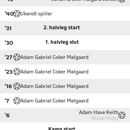
Ukendt spiller
'40
2. halvleg start
'31
1. halvleg slut
'30
Adam Gabriel Coker Mølgaard
'27
Adam Gabriel Coker Mølgaard
'23
Adam Gabriel Coker Mølgaard
'16
Adam Gabriel Coker Mølgaard
'7
Adam Have Keith
'6
Niclas Hoby
Kamp start