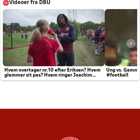
Videoer fra DBU
Hvem overtager nr.10 efter Eriksen? Hvem
Ung vs. Gamm
glemmer sit pas? Hvem ringer Joachim
#football
altid til efter kampe?