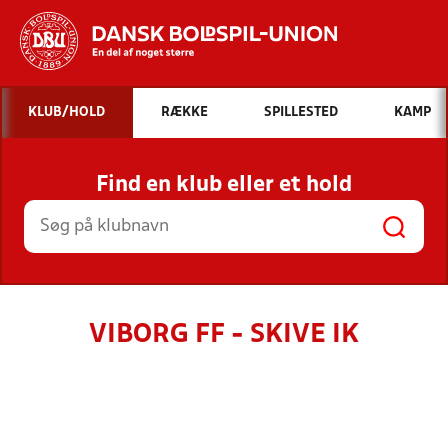
Hvad vil du søge efter?
KLUB/HOLD
RÆKKE
SPILLESTED
KAMP
INDHOLD OG NYHEDER
Find en klub eller et hold
STILLINGER, RESULTATER, KLUBBER OG
HOLD
VIBORG FF - SKIVE IK