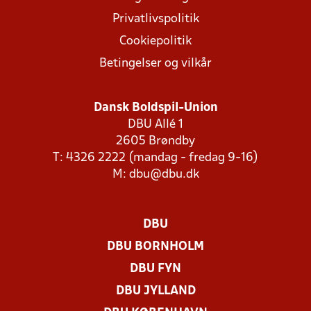
Privatlivspolitik
Cookiepolitik
Betingelser og vilkår
Dansk Boldspil-Union
DBU Allé 1
2605 Brøndby
T: 4326 2222 (mandag - fredag 9-16)
M:
dbu@dbu.dk
DBU
DBU BORNHOLM
DBU FYN
DBU JYLLAND