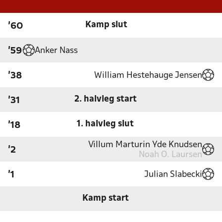
Kamp slut
'60
Anker Nass
'59
William Hestehauge Jensen
'38
2. halvleg start
'31
1. halvleg slut
'18
Villum Marturin Yde Knudsen
'2
Noah O. Laursen
Julian Slabecki
'1
Kamp start