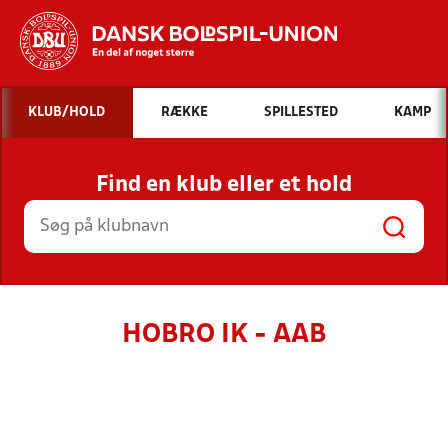
Hvad vil du søge efter?
KLUB/HOLD
RÆKKE
SPILLESTED
KAMP
INDHOLD OG NYHEDER
Find en klub eller et hold
STILLINGER, RESULTATER, KLUBBER OG
HOLD
HOBRO IK - AAB