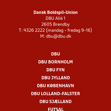
Dansk Boldspil-Union
DBU Allé 1
2605 Brøndby
T: 4326 2222 (mandag - fredag 9-16)
M:
dbu@dbu.dk
DBU
DBU BORNHOLM
DBU FYN
DBU JYLLAND
DBU KØBENHAVN
DBU LOLLAND-FALSTER
DBU SJÆLLAND
FUTSAL