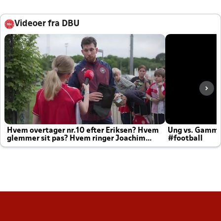
Videoer fra DBU
Hvem overtager nr.10 efter Eriksen? Hvem
Ung vs. Gamm
glemmer sit pas? Hvem ringer Joachim
#football
altid til efter kampe?