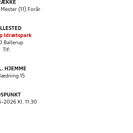
RÆKKE
Mester (11) Forår
ILLESTED
p Idrætspark
0 Ballerup
Tlf:
. HJEMME
ædning 15
DSPUNKT
5-2026 Kl. 11:30