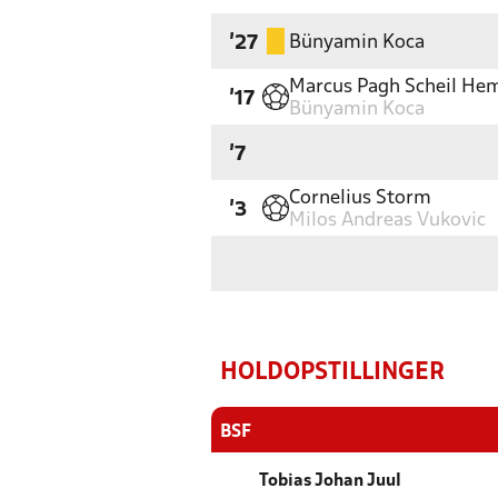
Bünyamin Koca
'27
Marcus Pagh Scheil H
'17
Bünyamin Koca
'7
Cornelius Storm
'3
Milos Andreas Vukovic
HOLDOPSTILLINGER
BSF
Tobias Johan Juul