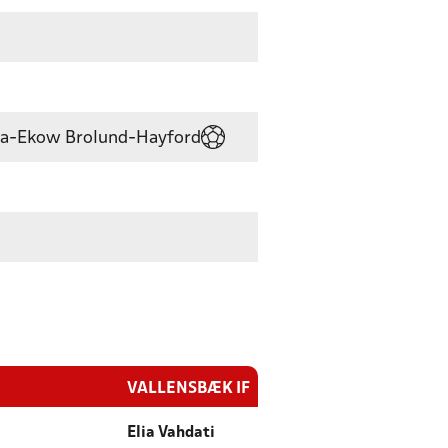
ana-Ekow Brolund-Hayford
VALLENSBÆK IF
Elia Vahdati