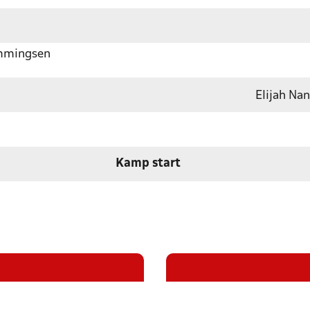
emmingsen
Elijah N
Kamp start