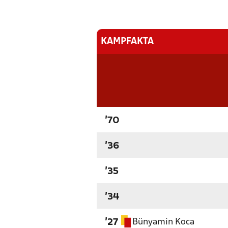
KAMPFAKTA
'70
'36
'35
'34
Bünyamin Koca
'27