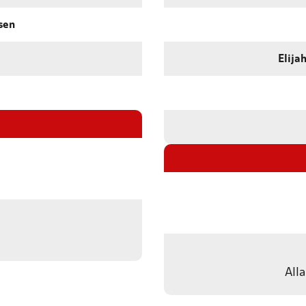
sen
Elija
All