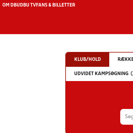
OM DBU
DBU TV
FANS & BILLETTER
KLUB/HOLD
RÆKK
UDVIDET KAMPSØGNING