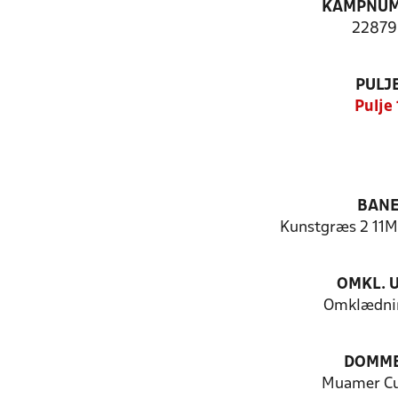
KAMPNU
22879
PULJ
Pulje 
BAN
Kunstgræs 2 11M
OMKL. 
Omklædni
DOMM
Muamer Cu