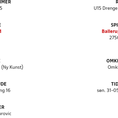
MMER
5
U15 Drenge 
E
SP
1
Balleru
275
E
OMKL
 (Ny Kunst)
Omkl
UDE
TI
ng 16
søn. 31-0
ER
rovic