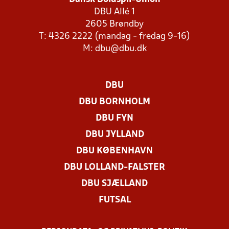
DBU Allé 1
2605 Brøndby
T: 4326 2222 (mandag - fredag 9-16)
M:
dbu@dbu.dk
DBU
DBU BORNHOLM
DBU FYN
DBU JYLLAND
DBU KØBENHAVN
DBU LOLLAND-FALSTER
DBU SJÆLLAND
FUTSAL