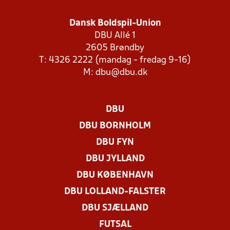
Dansk Boldspil-Union
DBU Allé 1
2605 Brøndby
T: 4326 2222 (mandag - fredag 9-16)
M:
dbu@dbu.dk
DBU
DBU BORNHOLM
DBU FYN
DBU JYLLAND
DBU KØBENHAVN
DBU LOLLAND-FALSTER
DBU SJÆLLAND
FUTSAL