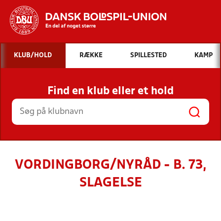
Hvad vil du søge efter?
KLUB/HOLD
RÆKKE
SPILLESTED
KAMP
INDHOLD OG NYHEDER
Find en klub eller et hold
STILLINGER, RESULTATER, KLUBBER OG
HOLD
VORDINGBORG/NYRÅD - B. 73,
SLAGELSE